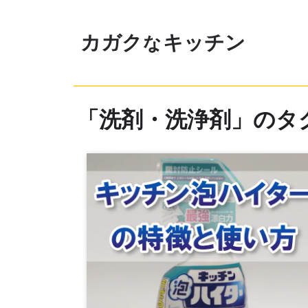
カガ
ク
キッチン
な
「洗剤・洗浄剤」のタ