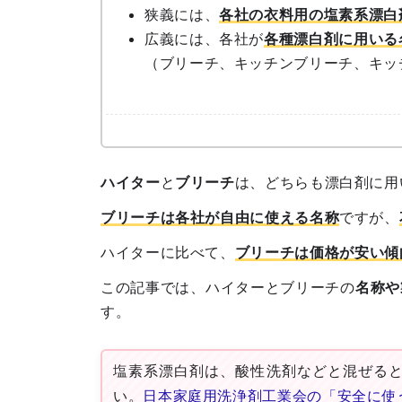
狭義には、
各社の衣料用の塩素系漂白
広義には、各社が
各種漂白剤に用いる
（ブリーチ、キッチンブリーチ、キッ
ハイター
と
ブリーチ
は、どちらも漂白剤に用
ブリーチは
各社が自由に使える名称
ですが、
ハイターに比べて、
ブリーチは価格が安い傾
この記事では、ハイターとブリーチの
名称や
す。
塩素系漂白剤は、酸性洗剤などと混ぜる
い。
日本家庭用洗浄剤工業会の「
安全に使