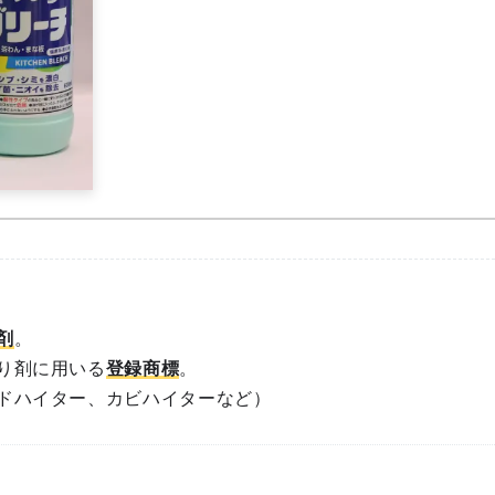
剤
。
り剤に用いる
登録商標
。
ドハイター、カビハイターなど）