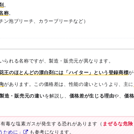
剤
。
名称
。
チン泡ブリーチ、カラーブリーチなど）
いられる名称ですが、製造・販売元が異なります。
花王のほとんどの漂白剤には
「ハイター」という登録商標
が
向
があります。この価格差は、性能の違いというより、主に
製造・販売元の違い
を解説し、
価格差が生じる理由
や、
価
と有毒な塩素ガスが発生する恐れがあります（
まぜるな危険
うために
」
も参考になります。