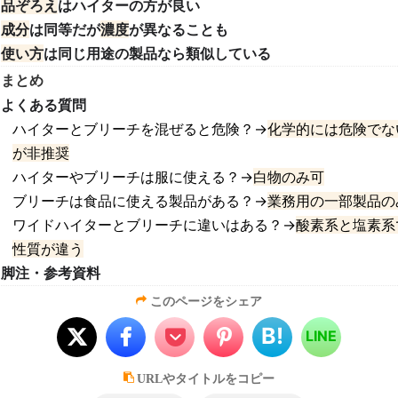
品ぞろえ
はハイターの方が良い
成分
は同等だが
濃度
が異なることも
使い方
は同じ用途の製品なら類似している
まとめ
よくある質問
ハイターとブリーチを混ぜると危険？→
化学的には危険でな
が非推奨
ハイターやブリーチは服に使える？→
白物のみ可
ブリーチは食品に使える製品がある？→
業務用の一部製品の
ワイドハイターとブリーチに違いはある？→
酸素系と塩素系
性質が違う
脚注・参考資料
このページをシェア
B!
LINE
URLやタイトルをコピー