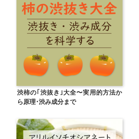
渋柿の｢渋抜き｣大全〜実用的方法か
ら原理･渋み成分まで